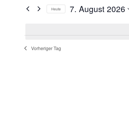
und
Veranstaltungen
7. August 2026
Schlüsselwort.
Heute
Ansichten,
Datum
wählen.
Navigation
Vorheriger Tag