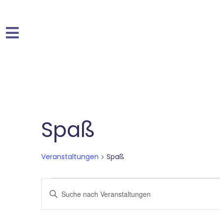
Spaß
Veranstaltungen
Spaß
Veranstaltungen
Bitte
Schlüsselwort
Suche
eingeben.
Suche
nach