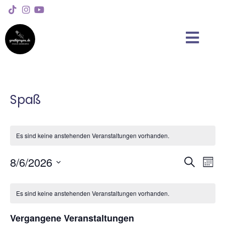
Spaß
Es sind keine anstehenden Veranstaltungen vorhanden.
Vera
Ve
8/6/2026
Suche
Mona
Datum
An
Such
wählen.
Kalender
Na
Es sind keine anstehenden Veranstaltungen vorhanden.
und
von
Ansic
Vergangene Veranstaltungen