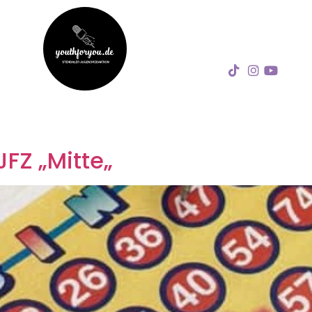
FZ „Mitte„