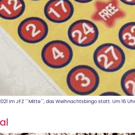
.2021 im JFZ ´´Mitte´´, das Weihnachtsbingo statt. Um 16 U
al