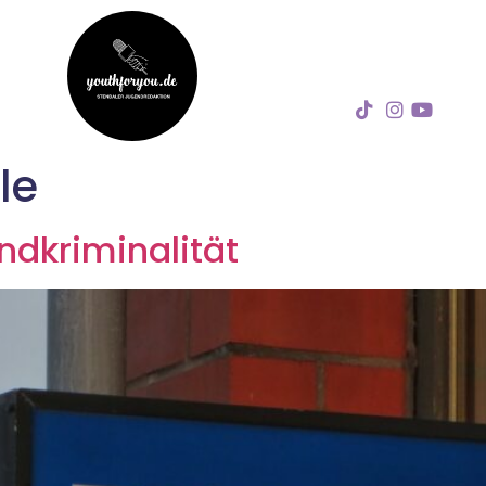
le
ndkriminalität