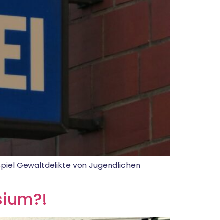
piel Gewaltdelikte von Jugendlichen
sium?!