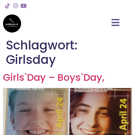
Schlagwort:
Girlsday
Girls`Day – Boys`Day,