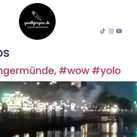
os
Tangermünde, #wow #yolo