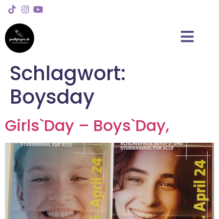
Schlagwort:
Boysday
Girls`Day – Boys`Day,